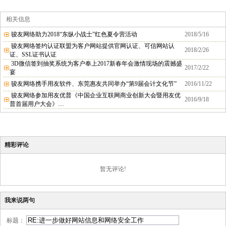
相关信息
骏友网络助力2018“东纵小战士”红色夏令营活动
2018/5/16
骏友网络签约认证联盟为客户网站提供官网认证、可信网站认
2018/2/26
证、SSL证书认证
3D微信签到抽奖系统为客户奉上2017新春年会激情现场的震撼盛
2017/2/22
宴
骏友网络携手用友软件、东莞惠友共同举办“第9届会计文化节”
2016/11/22
骏友网络参加用友优普《中国企业互联网商业创新大会暨用友优
2016/9/18
普首届用户大会》…
精彩评论
暂无评论!
我来说两句
标题：