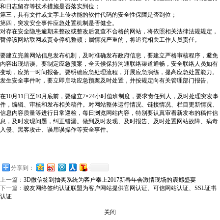
和日志留存等技术措施是否落实到位；
第三，具有文件或文字上传功能的软件代码的安全性保障是否到位；
第四，突发安全事件应急处置机制是否健全。
对存在安全隐患逾期未整改或整改后复查不合格的网站，将依照相关法律法规规定，
暂停该网站联网或责令停机整顿；属情况严重的，将追究相关工作人员责任。
要建立完善网站信息发布机制，及时准确发布政府信息，要建立严格审核程序，避免
内容出现错误。要制定应急预案，全天候保持沟通联络渠道通畅，安全联络人员如有
变动，应第一时间报备。要明确应急处理流程，开展应急演练，提高应急处置能力。
发生安全事件时，要立即启动应急预案及时处置，并按规定向有关管理部门报告。
在10月11日至10月底前，要建立7×24小时值班制度，要求责任到人，及时处理突发事
件，编辑、审核和发布相关稿件。对网站整体运行情况、链接情况、栏目更新情况、
信息内容质量等进行日常巡检，每日浏览网站内容，特别要认真审看新发布的稿件信
息，及时发现问题，纠正错漏。做到及时发现、及时报告、及时处置网站故障、病毒
入侵、黑客攻击、误用误操作等安全事件。
分享到：
上一篇：
3D微信签到抽奖系统为客户奉上2017新春年会激情现场的震撼盛宴
下一篇：
骏友网络签约认证联盟为客户网站提供官网认证、可信网站认证、SSL证书
认证
关闭